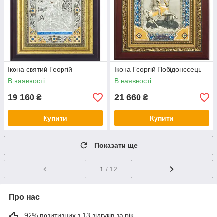
Ікона святий Георгій
Ікона Георгій Побідоносець
В наявності
В наявності
19 160
21 660
₴
₴
Купити
Купити
Показати ще
1
/ 12
Про нас
92% позитивних з 13 відгуків за рік