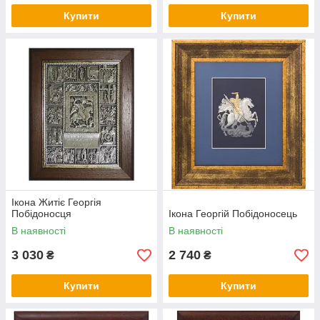
Купити
Купити
Ікона Житіє Георгія
Побідоносця
Ікона Георгій Побідоносець
В наявності
В наявності
3 030
2 740
₴
₴
Купити
Купити