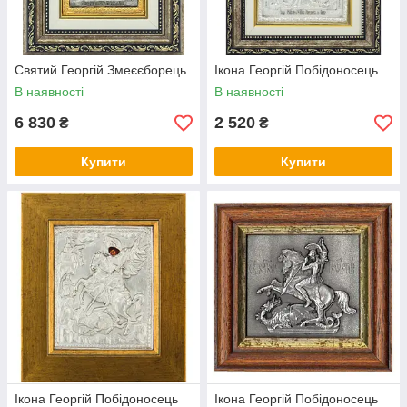
Святий Георгій Змеєєборець
Ікона Георгій Побідоносець
В наявності
В наявності
6 830
2 520
₴
₴
Купити
Купити
Ікона Георгій Побідоносець
Ікона Георгій Побідоносець