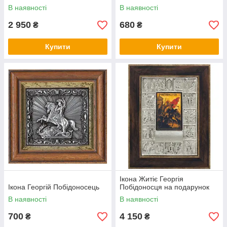
В наявності
В наявності
2 950
680
₴
₴
Купити
Купити
Ікона Житіє Георгія
Ікона Георгій Побідоносець
Побідоносця на подарунок
В наявності
В наявності
700
4 150
₴
₴