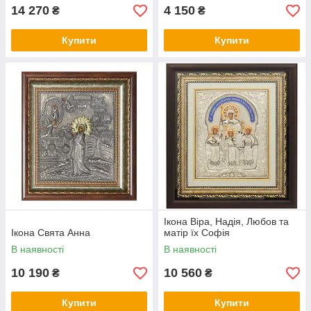
14 270
4 150
₴
₴
Купити
Купити
Ікона Віра, Надія, Любов та
Ікона Свята Анна
матір їх Софія
В наявності
В наявності
10 190
10 560
₴
₴
Купити
Купити