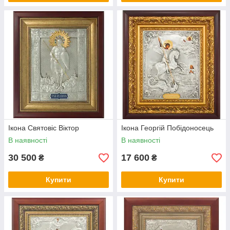
Ікона Святовіс Віктор
Ікона Георгій Побідоносець
В наявності
В наявності
30 500
17 600
₴
₴
Купити
Купити