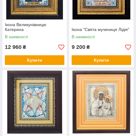
Ікона Великунівницю
Катерина
Ікона "Свята мучениця Лідія"
В наявності
В наявності
12 960
9 200
₴
₴
Купити
Купити