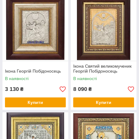
Ікона Святий великомученик
Ікона Георгій Побідоносець
Георгій Побідоносець
В наявності
В наявності
3 130
8 090
₴
₴
Купити
Купити