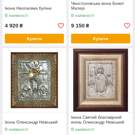
Ченстоховська ікона Божої
Ікона Неопаліма Купіна
Матері
В наявності
В наявності
4 920
9 150
₴
₴
Купити
Купити
Ікона Святий благовірний
Ікона Олександр Невський
князь Олександр Невський
В наявності
В наявності