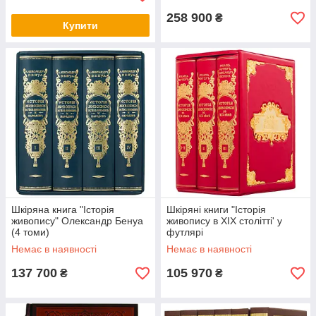
258 900
₴
Купити
Шкіряна книга "Історія
Шкіряні книги "Історія
живопису" Олександр Бенуа
живопису в XIX столітті' у
(4 томи)
футлярі
Немає в наявності
Немає в наявності
137 700
105 970
₴
₴