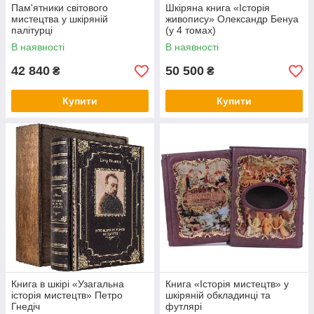
Пам'ятники світового
Шкіряна книга «Історія
мистецтва у шкіряній
живопису» Олександр Бенуа
палітурці
(у 4 томах)
В наявності
В наявності
42 840
50 500
₴
₴
Купити
Купити
Книга в шкірі «Узагальна
Книга «Історія мистецтв» у
історія мистецтв» Петро
шкіряній обкладинці та
Гнедіч
футлярі