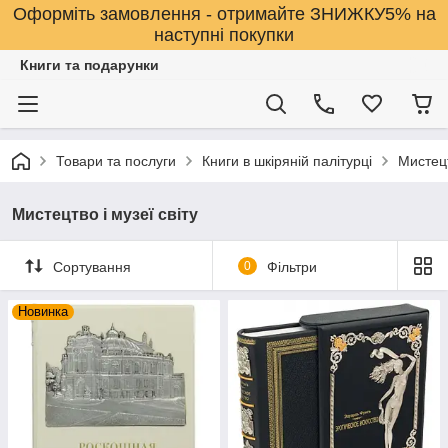
Оформіть замовлення - отримайте ЗНИЖКУ5% на
наступні покупки
Книги та подарунки
Товари та послуги
Книги в шкіряній палітурці
Мистецт
Мистецтво і музеї світу
Сортування
0
Фільтри
Новинка