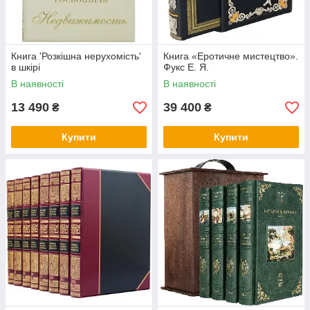
Книга 'Розкішна нерухомість'
Книга «Еротичне мистецтво».
в шкірі
Фукс Е. Я.
В наявності
В наявності
13 490
39 400
₴
₴
Купити
Купити