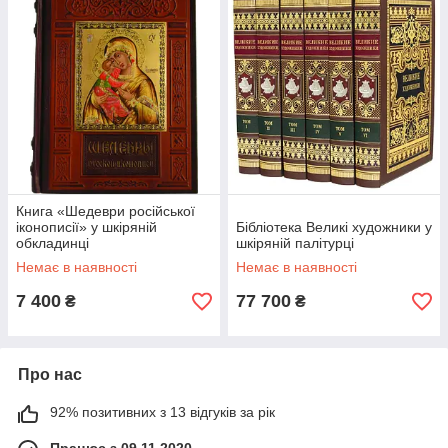
Книга «Шедеври російської
іконописії» у шкіряній
Бібліотека Великі художники у
обкладинці
шкіряній палітурці
Немає в наявності
Немає в наявності
7 400
77 700
₴
₴
Про нас
92% позитивних з 13 відгуків за рік