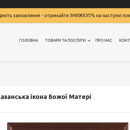
міть замовлення - отримайте ЗНИЖКУ5% на наступні по
ГОЛОВНА
ТОВАРИ ТА ПОСЛУГИ
ПРО НАС
КОНТ
азанська ікона Божої Матері