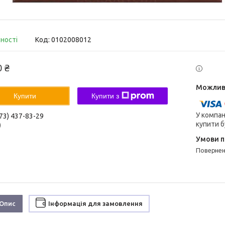
вності
Код:
0102008012
0 ₴
Купити
Купити з
У компан
73) 437-83-29
купити б
)
поверне
Опис
Інформація для замовлення