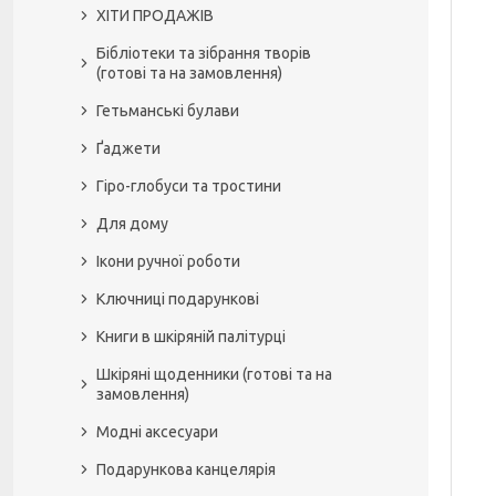
ХІТИ ПРОДАЖІВ
Бібліотеки та зібрання творів
(готові та на замовлення)
Гетьманські булави
Ґаджети
Гіро-глобуси та тростини
Для дому
Ікони ручної роботи
Ключниці подарункові
Книги в шкіряній палітурці
Шкіряні щоденники (готові та на
замовлення)
Модні аксесуари
Подарункова канцелярія