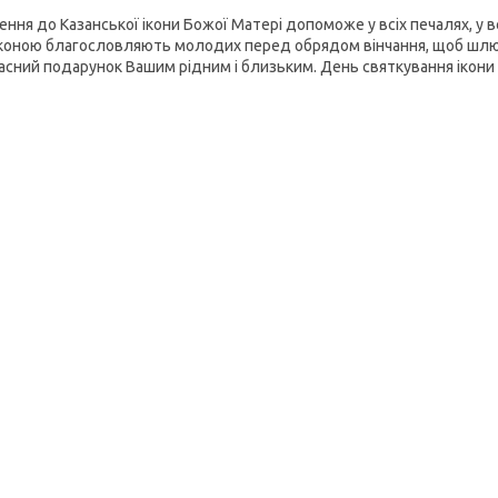
ення до Казанської ікони Божої Матері допоможе у всіх печалях, у в
іконою благословляють молодих перед обрядом вінчання, щоб шлюб
асний подарунок Вашим рідним і близьким. День святкування ікони