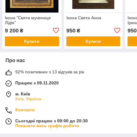
Ікона "Свята мучениця
Ікона Свята Анна
Ікон
Лідія"
Ірин
9 200
950
950
₴
₴
Купити
Купити
Про нас
92% позитивних з 13 відгуків за рік
Працює з 09.11.2020
м. Київ
Київ, Україна
Контакти
Сьогодні працює з 09:00 до 20:30
Показати весь графік роботи