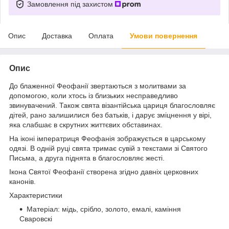
Замовлення під захистом
Опис
Доставка
Оплата
Умови повернення
Опис
До блаженної Феофанії звертаються з молитвами за
допомогою, коли хтось із близьких несправедливо
звинувачений. Також свята візантійська цариця благословляє
дітей, рано залишилися без батьків, і дарує зміцнення у вірі,
яка слабшає в скрутних життєвих обставинах.
На іконі імператриця Феофанія зображується в царському
одязі. В одній руці свята тримає сувій з текстами зі Святого
Письма, а друга піднята в благословляє жесті.
Ікона Святої Феофанії створена згідно давніх церковних
канонів.
Характеристики
Матеріал: мідь, срібло, золото, емалі, каміння
Сваровскі