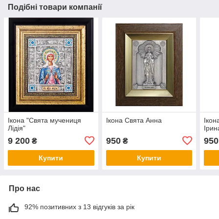
Подібні товари компанії
Ікона "Свята мучениця
Ікона Свята Анна
Ікон
Лідія"
Ірин
9 200
950
950
₴
₴
Купити
Купити
Про нас
92% позитивних з 13 відгуків за рік