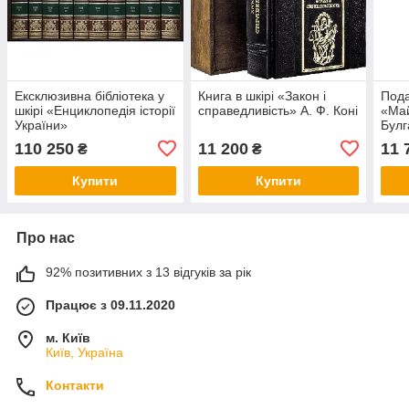
Ексклюзивна бібліотека у
Книга в шкірі «Закон і
Пода
шкірі «Енциклопедія історії
справедливість» А. Ф. Коні
«Май
України»
Булг
110 250
11 200
11 
₴
₴
Купити
Купити
Про нас
92% позитивних з 13 відгуків за рік
Працює з 09.11.2020
м. Київ
Київ, Україна
Контакти