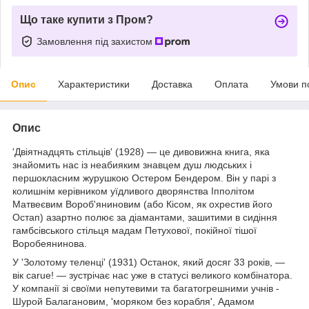
Що таке купити з Пром?
Замовлення під захистом
Опис
Характеристики
Доставка
Оплата
Умови п
Опис
'Двіятнадцять стільців' (1928) — це дивовижна книга, яка
знайомить нас із неабияким знавцем душ людських і
першокласним журушкою Остером Бендером. Він у парі з
колишнім керівником уїдливого дворянства Іпполітом
Матвеєвим Вороб'яниновим (або Кісом, як охрестив його
Остап) азартно полює за діамантами, зашитими в сидіння
гамбсівського стільця мадам Петухової, покійної тішої
Воробеянинова.
У 'Золотому теленці' (1931) Останок, який досяг 33 років, —
вік carue! — зустрічає нас уже в статусі великого комбінатора.
У компанії зі своїми непутевими та багатогрешними учнів -
Шурой Балагановим, 'моряком без корабля', Адамом