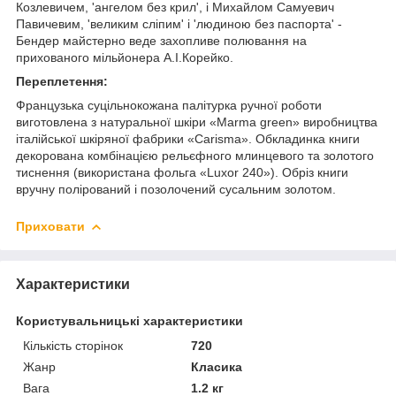
Козлевичем, 'ангелом без крил', і Михайлом Самуевич
Павичевим, 'великим сліпим' і 'людиною без паспорта' -
Бендер майстерно веде захопливе полювання на
прихованого мільйонера А.І.Корейко.
Переплетення:
Французька суцільнокожана палітурка ручної роботи
виготовлена з натуральної шкіри «Marma green» виробництва
італійської шкіряної фабрики «Carisma». Обкладинка книги
декорована комбінацією рельєфного млинцевого та золотого
тиснення (використана фольга «Luxor 240»). Обріз книги
вручну полірований і позолочений сусальним золотом.
Приховати
Характеристики
Користувальницькі характеристики
Кількість сторінок
720
Жанр
Класика
Вага
1.2 кг