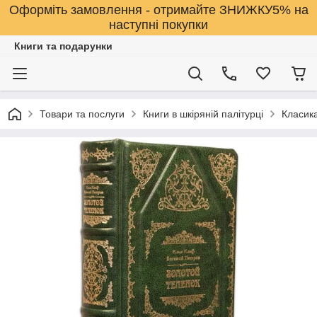
Оформіть замовлення - отримайте ЗНИЖКУ5% на
наступні покупки
Книги та подарунки
Товари та послуги
Книги в шкіряній палітурці
Класика