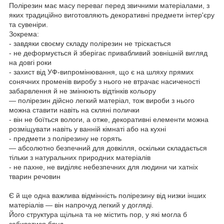
Полірезин має масу переваг перед звичними матеріалами, з
яких традиційно виготовляють декоративні предмети інтер'єру
та сувеніри.
Зокрема:
- завдяки своєму складу полірезин не тріскається
- не деформується й зберігає привабливий зовнішній вигляд
на довгі роки
- захист від УФ-випромінювання, що є на шляху прямих
сонячних променів виробу з нього не втрачає насиченості
забарвлення й не змінюють відтінків кольору
— полірезин дійсно легкий матеріал, тож вироби з нього
можна ставити навіть на скляні полички
- він не боїться вологи, а отже, декоративні елементи можна
розміщувати навіть у ванній кімнаті або на кухні
- предмети з полірезину не горять
— абсолютно безпечний для довкілля, оскільки складається
тільки з натуральних природних матеріалів
- не пахне, не виділяє небезпечних для людини чи хатніх
тварин речовин
Є й ще одна важлива відмінність полірезину від низки інших
матеріалів — він напрочуд легкий у догляді.
Його структура щільна та не містить пор, у які могла б
забиватися бруд.