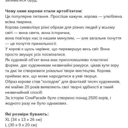
Чому саме корови стали артоб'єктом:
Це популярне питання. Простіше кажучи, корова — улюблена
всіма тварина.
Корова символізує різні образи для різних людей у всьому
світі — вона свята, вона історична,
вона пов'язує нас із нашим минулим, — але загальне почуття
— це почуття прихильності.
У корові є щось чарівне, що перевершує весь світ. Вона
просто змушує усіх посміхатися.
Як художній об'єкт вона має приголомшливо пластичні
форми, дає художникам незвичайні ракурси, цікаві кути зору
та дає їм створювати унікальні твори мистецтва. Корова
приймає все, що може народитися в уяві творця.
Образ корови став "холодом" для фантазій тисяч художників,
які майже 20 років виявляють свої творчі здібності в такий
незвичайний спосіб.
За історію CowParade було створено понад 2500 корів, і
жодного разу не було однакових.
Які розміри бувають:
XL (34 х 13 х 26 см)
L (30 х 9 х 20 см)