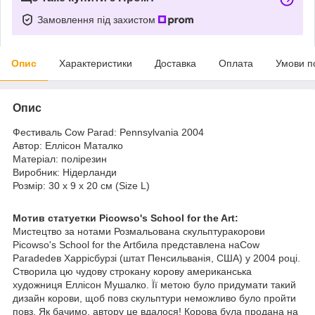
Замовлення під захистом
Опис
Характеристики
Доставка
Оплата
Умови п
Опис
Фестиваль Cow Parad: Pennsylvania 2004
Автор: Еллісон Маталко
Матеріал: полірезин
Виробник: Нідерланди
Розмір: 30 х 9 х 20 см (Size L)
Мотив статуетки Picowso's School for the Art:
Мистецтво за нотами Розмальована скульптуракорови
Picowso's School for the Artбила представлена наCow
Paradedeв Харрісбурзі (штат Пенсильванія, США) у 2004 році.
Створила цю чудову строкану корову американська
художниця Еллісон Мушалко. Її метою було придумати такий
дизайн корови, щоб повз скульптури неможливо було пройти
повз. Як бачимо, автору це вдалося! Корова була продана на