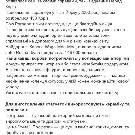
розвіялися самі за своїми справами, так і з'єднання Парад
Корів.
Найбільший Парад був у Нью-Йорку у2000 році, містом
розбрелися 450 Корів.
Cow Paradne тільки арт-подія, це ще благодійна акція.
Після фестивалю проходить аукціон, засоби виручені з нього
йдуть у різні благодійні організації, але загалом вони
спрямовані на допомогу дітям у різних країнах світу.
Найдороге" Корова Waga-Moo-Moo, створена художником
John Rocha, була продана за 146 000 доларів.
Найцікавіші корови потрапляють у колекцію мініатюр
, які
можуть прикрасити інтер'єр або стати незабутнім подарунком.
Яскраві та лаконічні фігурки, створені під впливом
національних мотивів і творчості різних художників — майже
нескінченна колекція фігурок, у якій кожен може знайти "свою"
корову.
Усі статуетки є точною копією оригінальних великих фігур.
Для виготовлення статуеток використовують кераміку та
полірезин:
Полірезин — сучасний полімерний матеріал, з якого
виробляють міцні та довговічні статуетки.
Це не "гума". Полірезин — це суміш кам'яної крихти, смоли та
фарбувальних пігментів.