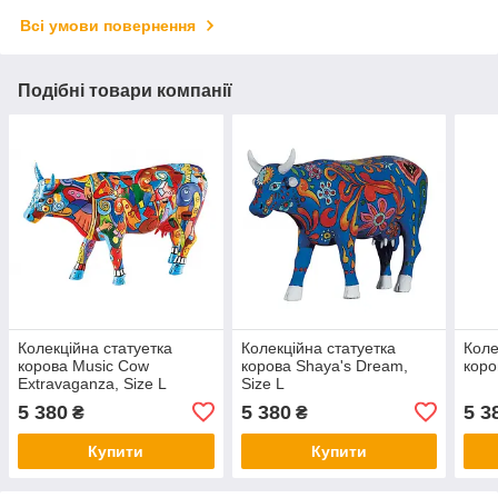
Всі умови повернення
Подібні товари компанії
Колекційна статуетка
Колекційна статуетка
Коле
корова Music Cow
корова Shaya's Dream,
коро
Extravaganza, Size L
Size L
5 380
5 380
5 3
₴
₴
Купити
Купити