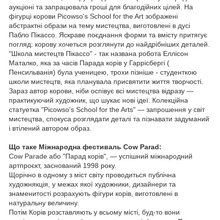
аукціоні та запрацювала гроші для благодійних цілей. На
фігурці корови Picowso's School for the Art зображені
абстрактні образи на тему мистецтва, виготовлені в дусі
Пабло Пікассо. Яскраве поєднання форми та вмісту притягує
погляд: корову хочеться розглянути до найдрібніших деталей.
"Школа мистецтв Пікассо" - так названа робота Еллісон
Маталко, яка за часів Парада корів у Гаррісбергі (
Пенсильванія) була ученицею, трохи пізніше - студенткою
школи мистецтв, яка планувала присвятити життя творчості.
Зараз автор корови, ніби оспівує всі мистецтва відразу —
практикуючий художник, що шукає нові ідеї. Колекційна
статуетка "Picowso's School for the Arts" — запрошення у світ
мистецтва, спокуса розглядати деталі та пізнавати задуманий
і втілений автором образ.
Що таке Міжнародна фестиваль Cow Parad:
Cow Parade або "Парад корів", — успішний міжнародний
артпроєкт, заснований 1998 року.
Щорічно в одному з міст світу проводиться публічна
художнякція, у межах якої художники, дизайнери та
знаменитості розрахують фігури корів, виготовлені в
натуральну величину.
Потім Корів розставляють у всьому місті, буд-то вони