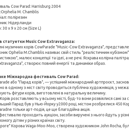
валь Cow Parad: Harrisburg 2004
Orphelia M. Chamblis
іал: полірезин
ник: Нідерланди
: 30 х 9 х 20 см (Size L)
 статуетки Music Cow Extravaganza:
ні музичних корів CowParade "Music-Cow Extravaganza", представлен
ник Ophelia M.Chamblis називає свій стиль "реалістичним кубізмом"
стикою", малює концепції та ідеї, а не речі. Яскрава колірна палітр
travaganza", створює повний енергії та динаміки образ.
ке Міжнародна фестиваль Cow Parad:
arade або "Парад корів", — успішний міжнародний артпроєкт, заснов
но в одному з міст світу проводиться публічна художнякція, у межа
хують фігури корів, виготовлені в натуральну величину.
Корів розставляють у всьому місті, буд-то вони розвіялися самі за с
льший Парад був у Нью-Йорку у2000 році, містом розбрелися 450 Кор
radne тільки арт-подія, це ще благодійна акція.
фестивалю проходить аукціон, засоби виручені з нього йдуть у різні
омогу дітям у різних країнах світу.
роге" Корова Waga-Moo-Moo, створена художником John Rocha, була