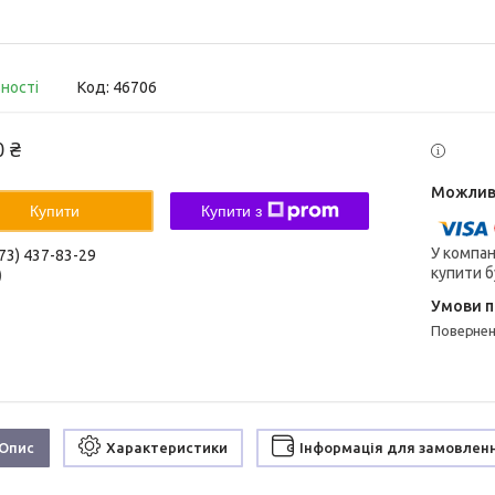
вності
Код:
46706
0 ₴
Купити
Купити з
У компан
73) 437-83-29
купити б
)
поверне
Опис
Характеристики
Інформація для замовлен