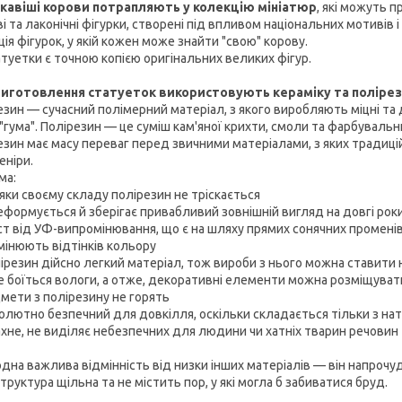
кавіші корови потрапляють у колекцію мініатюр
, які можуть 
і та лаконічні фігурки, створені під впливом національних мотивів
ія фігурок, у якій кожен може знайти "свою" корову.
атуетки є точною копією оригінальних великих фігур.
иготовлення статуеток використовують кераміку та полірез
езин — сучасний полімерний матеріал, з якого виробляють міцні та 
"гума". Полірезин — це суміш кам'яної крихти, смоли та фарбувальни
езин має масу переваг перед звичними матеріалами, з яких традиц
еніри.
ма:
дяки своєму складу полірезин не тріскається
деформується й зберігає привабливий зовнішній вигляд на довгі рок
ист від УФ-випромінювання, що є на шляху прямих сонячних променів
змінюють відтінків кольору
ірезин дійсно легкий матеріал, тож вироби з нього можна ставити н
не боїться вологи, а отже, декоративні елементи можна розміщувати н
дмети з полірезину не горять
олютно безпечний для довкілля, оскільки складається тільки з на
пахне, не виділяє небезпечних для людини чи хатніх тварин речовин
одна важлива відмінність від низки інших матеріалів — він напрочуд
труктура щільна та не містить пор, у які могла б забиватися бруд.