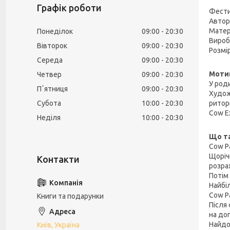
Графік роботи
Фести
Автор:
Матер
Понеділок
09:00
20:30
Вироб
Вівторок
09:00
20:30
Розмір
Середа
09:00
20:30
Мотив
Четвер
09:00
20:30
У роди
Пʼятниця
09:00
20:30
Худож
Субота
10:00
20:30
ритори
Cow Ex
Неділя
10:00
20:30
Що та
Cow P
Щоріч
розра
Потім 
Найбі
Cow Pa
Книги та подарунки
Після 
на доп
Найдо
Київ, Україна