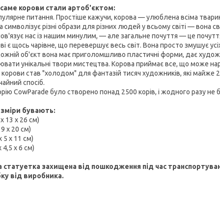
саме корови стали артоб'єктом:
пулярне питання. Простіше кажучи, корова — улюблена всіма твари
 символізує різні образи для різних людей у всьому світі — вона св
пов'язує нас із нашим минулим, — але загальне почуття — це почутт
ві є щось чарівне, що перевершує весь світ. Вона просто змушує усі
дожній об'єкт вона має приголомшливо пластичні форми, дає художни
ювати унікальні твори мистецтва. Корова приймає все, що може нар
 корови став "холодом" для фантазій тисяч художників, які майже 20
чайний спосіб.
торію CowParade було створено понад 2500 корів, і жодного разу не 
озміри бувають:
 х 13 х 26 см)
 9 х 20 см)
x 5 x 11 см)
x 4,5 х 6 см)
 статуетка захищена від пошкодження під час транспортуван
ку від виробника.