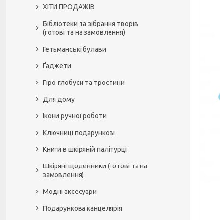
ХІТИ ПРОДАЖІВ
Бібліотеки та зібрання творів
(готові та на замовлення)
Гетьманські булави
Ґаджети
Гіро-глобуси та тростини
Для дому
Ікони ручної роботи
Ключниці подарункові
Книги в шкіряній палітурці
Шкіряні щоденники (готові та на
замовлення)
Модні аксесуари
Подарункова канцелярія