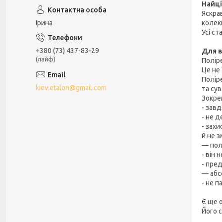
Найці
Яскрав
Iрина
колекц
Усі ст
+380 (73) 437-83-29
Для в
(лайф)
Полір
Це не 
Полір
kiev.etalon@gmail.com
та сув
Зокре
- зав
- не 
- зах
й не 
— пол
- він 
- пре
— абс
- не 
Є ще 
Його с