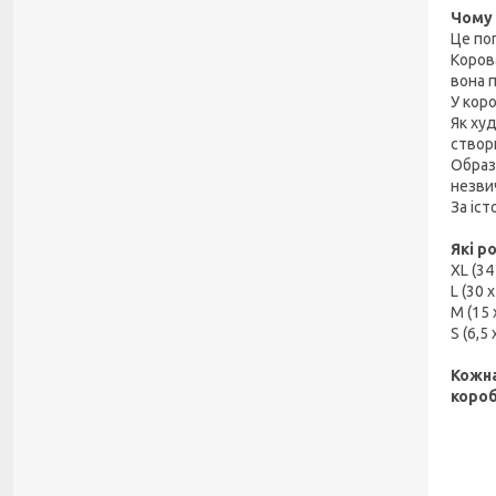
Чому 
Це по
Корова
вона 
У коро
Як ху
створ
Образ
незви
За іс
Які р
XL (34
L (30 х
M (15 
S (6,5 
Кожна
короб