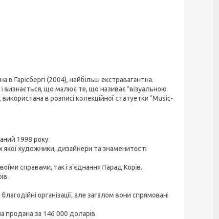
а в Гарісбергі (2004), найбільш екстравагантна.
 і визнається, що малює те, що називає "візуальною
а, використана в розписі колекційної статуетки "Music-
аний 1998 року.
х якої художники, дизайнери та знаменитості
воїми справами, так і з'єднання Парад Корів.
ів.
 благодійні організації, але загалом вони спрямовані
 продана за 146 000 доларів.