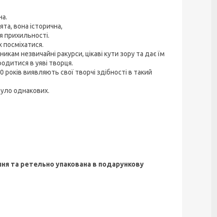
на.
ята, вона історична,
я прихильності.
х посміхатися.
кам незвичайні ракурси, цікаві кути зору та дає їм
одитися в уяві творця.
 років виявляють свої творчі здібності в такий
було однакових.
ня та ретельно упакована в подарункову