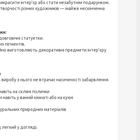
прикрасити інтер'єр або стати незабутнім подарунком.
 і творчості різних художників — майже нескінченна
ин:
довговічні статуетки.
х пігментів.
ійно виготовляють декоративні предмети інтер'єру
и
 виробу з нього не втрачає насиченості забарвлення
авіть на скляні полички
авіть у ванній кімнаті або на кухні
туральних природних матеріалів
 легкий у догляді.