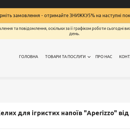
міть замовлення - отримайте ЗНИЖКУ5% на наступні по
ення та повідомлення, оскільки за її графіком роботи сьогодні в
день.
ГОЛОВНА
ТОВАРИ ТА ПОСЛУГИ
ПРО НАС
КОНТ
елих для ігристих напоїв "Aperizzo" від