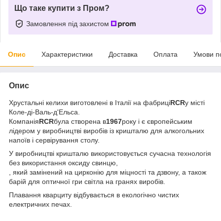
Що таке купити з Пром?
Замовлення під захистом
Опис
Характеристики
Доставка
Оплата
Умови п
Опис
Хрустальні келихи виготовлені в Італії на фабриці
RCR
у місті
Коле-ді-Валь-д'Ельса.
Компанія
RCR
була створена в
1967
року і є європейським
лідером у виробництві виробів із кришталю для алкогольних
напоїв і сервірування столу.
У виробництві кришталю використовується сучасна технологія
без використання оксиду свинцю,
, який замінений на цирконію для міцності та дзвону, а також
барій для оптичної гри світла на гранях виробів.
Плавання кварциту відбувається в екологічно чистих
електричних печах.