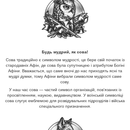
Будь мудрий, як сова!
Сова традиційно є символом мудрості, це бере свій початок із
стародавніх Афін, де сова була супутницею і атрибутом Богіні
Афіни. Вважається, що саме вночі до нас приходять ясні та
мудрі думки, тому Афіни вибрали символом мудрості саме
сову.
У наш час сова — частий символ організацій, пов'язаних із
просвітленням, наукою, видавництвом. У воїнській символіці
сова слугує емблемою для розвідувальних підрозділів і війська
спеціального призначення.