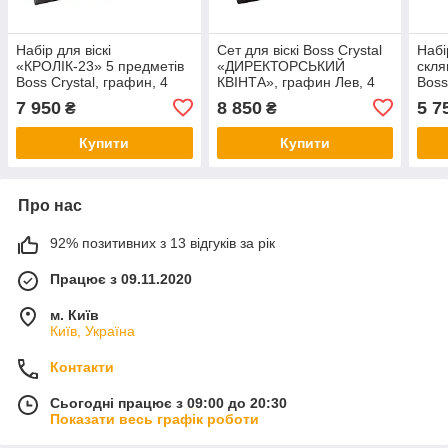
Набір для віскі
Сет для віскі Boss Crystal
Набі
«КРОЛІК-23» 5 предметів
«ДИРЕКТОРСЬКИЙ
скля
Boss Crystal, графин, 4
КВІНТА», графин Лев, 4
Boss 
келихи, платина, срібло,
келихи, платина, срібло,
7 950
8 850
5 7
₴
₴
золото
золото
Купити
Купити
Про нас
92% позитивних з 13 відгуків за рік
Працює з 09.11.2020
м. Київ
Київ, Україна
Контакти
Сьогодні працює з 09:00 до 20:30
Показати весь графік роботи