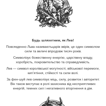
Будь шляхетним, як Лев!
Повсякденно Льва називаютьцарів звірів, це один символом
сили та величі впродовж тисяч років.
Символізує божественну енергію, царствену владу,
хоробрість, покровительство та справедливість.
Лев — символ королівської могутності, військової перемоги,
кип'ятіння, стійкості та сили волі.
За фен-шуй лев символізує міць, силу, розвиток і авторитет.
Він також виступає в ролі захисника від несприятливих
енергій, темних сил і негативного вторгнення в дім.