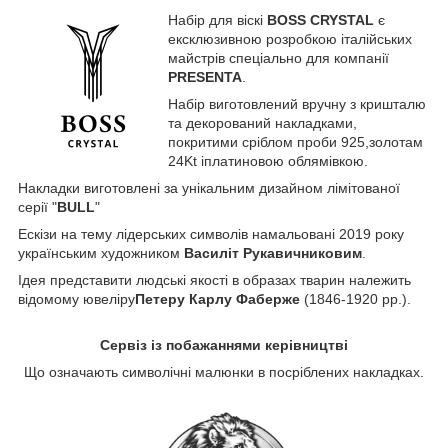
Набір для віскі
BOSS CRYSTAL
є
ексклюзивною розробкою італійських
майстрів спеціально для компанії
PRESENTA
.
Набір виготовлений вручну з кришталю
та декорований накладками,
покритими сріблом проби 925,золотам
24Kt іплатиновою облямівкою.
Накладки виготовлені за унікальним дизайном лімітованої
серії "
BULL
"
Ескізи на тему лідерських символів намальовані 2019 року
українським художником
Василіт Рукавичниковим
.
Ідея представити людські якості в образах тварин належить
відомому ювеліру
Петеру Карлу Фаберже
(1846-1920 рр.).
Сервіз із побажаннями керівництві
Що означають символічні малюнки в посріблених накладках.