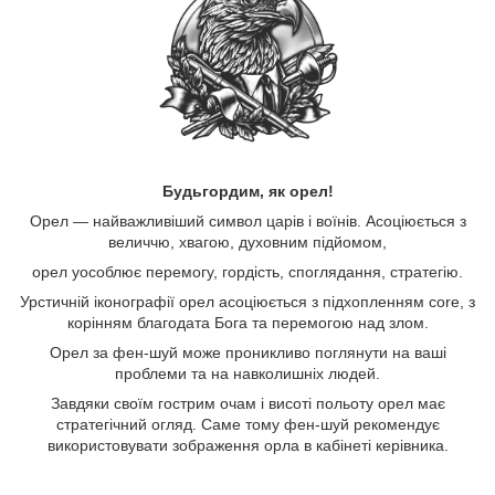
Будьгордим, як орел!
Орел — найважливіший символ царів і воїнів. Асоціюється з
величчю, хвагою, духовним підйомом,
орел уособлює перемогу, гордість, споглядання, стратегію.
Урстичній іконографії орел асоціюється з підхопленням core, з
корінням благодата Бога та перемогою над злом.
Орел за фен-шуй може проникливо поглянути на ваші
проблеми та на навколишніх людей.
Завдяки своїм гострим очам і висоті польоту орел має
стратегічний огляд. Саме тому фен-шуй рекомендує
використовувати зображення орла в кабінеті керівника.