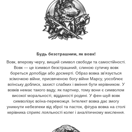
Будь безстрашним, як вовк!
Вовк, вперову чергу, вищий символ свободи та самостійності.
Вовк — це ісимвол безстрашний, слиною сутичку вовк
бореться допобіди або досмерті. Образ вовка зв'язується
зсімочкою війни, присвяченою богу війни Марсу, уособлює
воїнську доблиск, захист слабких і вміння бути керівником. У
вовків немає такого ваду, як партнер, тому вони є символом
високої моральності, відданості родині. У фен-шуй вовк
символізує воїна-переможця. Інтелект вовка дає змогу
уникнути небезпеки від зброї та пасток, фігура вовка на столі
керівника сприяє лояльності колег і аналітичному мислення.