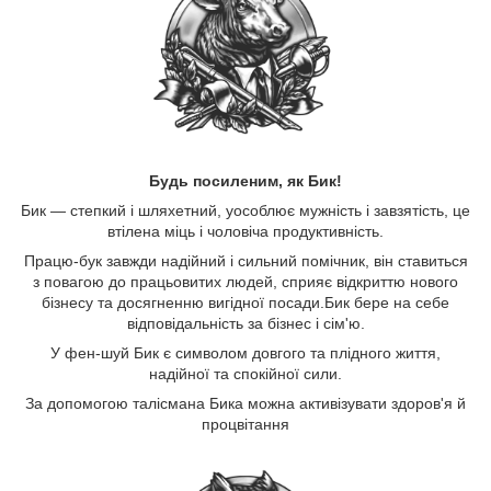
Будь посиленим, як Бик!
Бик — степкий і шляхетний, уособлює мужність і завзятість, це
втілена міць і чоловіча продуктивність.
Працю-бук завжди надійний і сильний помічник, він ставиться
з повагою до працьовитих людей, сприяє відкриттю нового
бізнесу та досягненню вигідної посади.Бик бере на себе
відповідальність за бізнес і сім'ю.
У фен-шуй Бик є символом довгого та плідного життя,
надійної та спокійної сили.
За допомогою талісмана Бика можна активізувати здоров'я й
процвітання