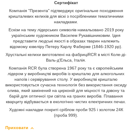
Сертифікат
Компанія "Презента" підтверджує оригінальне походження
кришталевих келихів для віскі з посрібленими тематичними
накладками.
Ескізи на тему лідерських символів намальовано 2019 року
українським художником Василем Рукавішниковим. Ідея
представити людські якості в образах тварин належить
відомому ювеліру Петеру Карлу Фаберже (1846-1920 рр).
Хрустальні келихи виготовлені на фабриціRCR в місті Коле-ді-
Валь-д'Ельса, Італія.
Компанія RCR була створена 1967 року та є європейським
лідером у виробництві виробів із кришталю для алкогольних
напоїв і сервірування столу. У виробництві кришталю
використовується сучасна технологія без використання оксиду
олива, який замінений на цирконій для міцності та дзвону та
барій для оптичної гри світла на гранях виробів. Плавання
кварциту відбувається в екологічно чистих електричних печах.
Художні накладки покриті сріблом проби 925 і золотом 24К
(проба 999).
Приховати