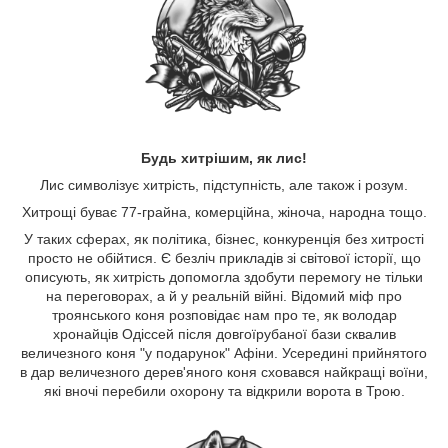
Будь хитрішим, як лис!
Лис символізує хитрість, підступність, але також і розум.
Хитрощі буває 77-грайна, комерційна, жіноча, народна тощо.
У таких сферах, як політика, бізнес, конкуренція без хитрості
просто не обійтися. Є безліч прикладів зі світової історії, що
описують, як хитрість допомогла здобути перемогу не тільки
на переговорах, а й у реальній війні. Відомий міф про
троянського коня розповідає нам про те, як володар
хронайців Одіссей після довгоїрубаної бази сквалив
величезного коня "у подарунок" Афіни. Усередині прийнятого
в дар величезного дерев'яного коня сховався найкращі воїни,
які вночі перебили охорону та відкрили ворота в Трою.