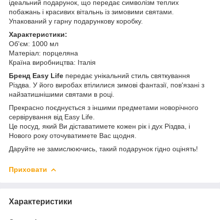
ідеальний подарунок, що передає символізм теплих
побажань і красивих вітальнь із зимовими святами.
Упакований у гарну подарункову коробку.
Характеристики:
Об'єм: 1000 мл
Матеріал: порцеляна
Країна виробництва: Італія
Бренд Easy Life
передає унікальний стиль святкування
Різдва. У його виробах втілилися зимові фантазії, пов'язані з
найзатишнішими святами в році.
Прекрасно поєднується з іншими предметами новорічного
сервірування від Easy Life.
Це посуд, який Ви діставатимете кожен рік і дух Різдва, і
Нового року оточуватимете Вас щодня.
Даруйте не замислюючись, такий подарунок гідно оцінять!
Приховати
Характеристики