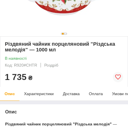
Різдвяний чайник порцеляновий "Різдська
мелодія" — 1000 мл
В наявності
Код: R920#CHTR
Роздріб
1 735
₴
Опис
Характеристики
Доставка
Оплата
Умови п
Опис
Різдвяний чайник порцеляновий "Різдська мелодія"
—