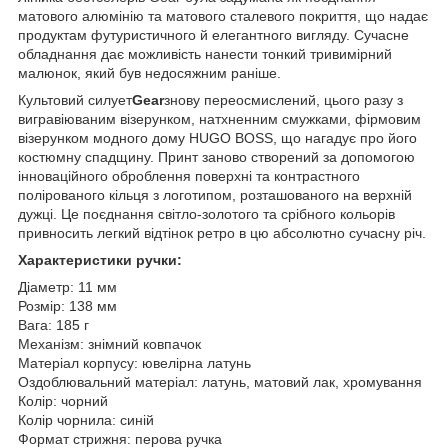
матового алюмінію та матового сталевого покриття, що надає
продуктам футуристичного й елегантного вигляду. Сучасне
обладнання дає можливість нанести тонкий тривимірний
малюнок, який був недосяжним раніше.
Культовий силует
Gear
знову переосмислений, цього разу з
вигравіюваним візерунком, натхненним смужками, фірмовим
візерунком модного дому HUGO BOSS, що нагадує про його
костюмну спадщину. Принт заново створений за допомогою
інноваційного оброблення поверхні та контрастного
полірованого кільця з логотипом, розташованого на верхній
дужці. Це поєднання світло-золотого та срібного кольорів
привносить легкий відтінок ретро в цю абсолютно сучасну річ.
Характеристики ручки:
Діаметр: 11 мм
Розмір: 138 мм
Вага: 185 г
Механізм: знімний ковпачок
Матеріал корпусу: ювелірна латунь
Оздоблювальний матеріал: латунь, матовий лак, хромування
Колір: чорний
Колір чорнила: синій
Формат стрижня: перова ручка