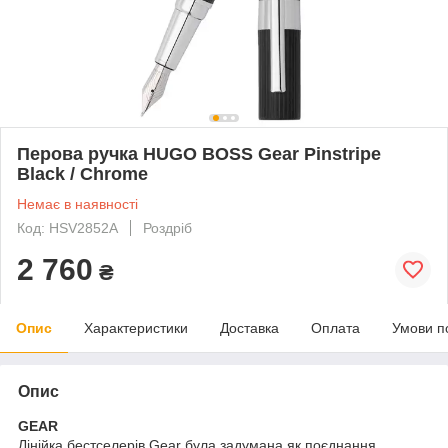
Перова ручка HUGO BOSS Gear Pinstripe
Black / Chrome
Немає в наявності
Код: HSV2852A
Роздріб
2 760
₴
Опис
Характеристики
Доставка
Оплата
Умови п
Опис
GEAR
Лінійка бестселерів Gear була задумана як поєднання