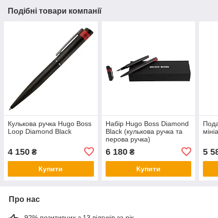
Подібні товари компанії
Кулькова ручка Hugo Boss
Набір Hugo Boss Diamond
Пода
Loop Diamond Black
Black (кулькова ручка та
міні
перова ручка)
4 150
6 180
5 5
₴
₴
Купити
Купити
Про нас
92% позитивних з 13 відгуків за рік