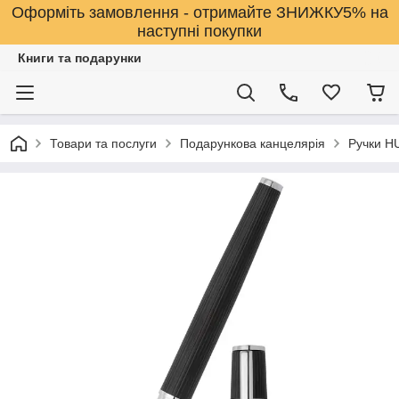
Оформіть замовлення - отримайте ЗНИЖКУ5% на
наступні покупки
Книги та подарунки
Товари та послуги
Подарункова канцелярія
Ручки 