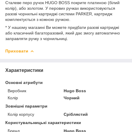
Сталеве перо ручок HUGO BOSS покрите платиною (білий
колір), або золотом. У перових ручках використовуються
разові чорнильні картриджі системи PARKER, картридж
комплектується з кожною ручкою.
* У нашому магазині Ви можете придбати разові картриджі
або класичний багаторазовий, який дає змогу автоматично
заправляти ручку з чорнильниці.
Приховати
Характеристики
Основні атрибути
Виробник
Hugo Boss
Колір
Чорний
Зовнішні параметри
Колір корпусу
Сріблястий
Користувальницькі характеристики
Бренд
Hugo Boss