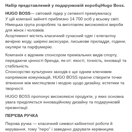
Набір представлений у подарунковій коробці
Hugo Boss.
HUGO BOSS
— світовий лідер у сегменті преміумкласу.
У цій компанії зайняті приблизно 14.700 осіб у всьому світі.
Німецька група розробляє та виготовляє високоякісні вироби
для жінок і чоловіків.
Асортимент містить класичний сучасний одяг і елегантну
вечірню моду, шкіряні аксесуари, письмове приладдя, години,
окуляри та парфумерію.
Компанія є відомим спонсором преміальних видів спорту,
передаючи цінності бренда, як-от: якості, точність, інновації та
стабільність.
Спонсорство культурних заходів є ще одним ключовим
напрямком комунікацій, HUGO BOSS прагне створити точки
зіткнення між мистецтвом і модою щодо дизайну, естетики та
творчості.
HUGO BOSS пропонує високоякісні продукти, у яких основна
увага приділяється інноваційному дизайну та подарунковій
презентації.
ПЕР'ЄВА РУЧКА
Перова ручка — класичний символ кабінетної роботи й
керування, тому "перо" і заведено дарувати керівницям.