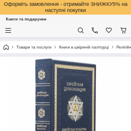
Оформіть замовлення - отримайте ЗНИЖКУ5% на
наступні покупки
Книги та подарунки
Товари та послуги
Книги в шкіряній палітурці
Релігійн