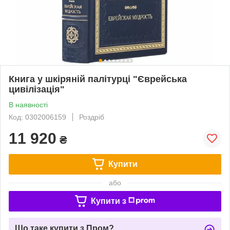
Книга у шкіряній палітурці "Єврейська
цивілізація"
В наявності
Код: 0302006159
Роздріб
11 920
₴
Купити
або
Купити з
Що таке купити з Пром?