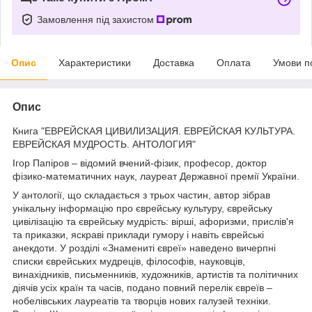
Замовлення під захистом
Опис
Характеристики
Доставка
Оплата
Умови п
Опис
Книга "ЕВРЕЙСКАЯ ЦИВИЛИЗАЦИЯ. ЕВРЕЙСКАЯ КУЛЬТУРА.
ЕВРЕЙСКАЯ МУДРОСТЬ. АНТОЛОГИЯ"
Ігор Папіров – відомий вчений-фізик, професор, доктор
фізико-математичних наук, лауреат Державної премії України.
У антології, що складається з трьох частин, автор зібрав
унікальну інформацію про єврейську культуру, єврейську
цивілізацію та єврейську мудрість: вірші, афоризми, прислів'я
та приказки, яскраві приклади гумору і навіть єврейські
анекдоти. У розділі «Знамениті євреї» наведено вичерпні
списки єврейських мудреців, філософів, науковців,
винахідників, письменників, художників, артистів та політичних
діячів усіх країн та часів, подано повний перелік євреїв –
нобелівських лауреатів та творців нових галузей техніки.