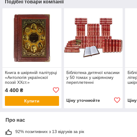
Подібні товари компанії
Книга в шкіряній палітурці
Бібліотека дитячої класики
Бібл
«Антологія українскої
у 50 томах у шкіряному
літе
поэзії ХХст.»
переплетенні
шкір
4 400
₴
Ціну уточнюйте
Цін
Купити
Про нас
92% позитивних з 13 відгуків за рік