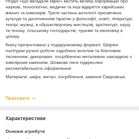
Розділ «Що вигадали євреї» містить велику інформацію про
наукові, технологічні, медичні та інші відкриття єврейських
вчених та інженерів. Третя частина антології присвячена
культурі та досягненням Ізраїлю у філософії, освіті, літературі,
театрі, музиці, в образотворчому мистецтві, архітектурі, науці
та техніці, сільському господарстві, туризмі та економіці в
цілому.
Книгу презентовано у подарунковому форматі. Шкіряні
палітурки ручної роботи оздоблені золотим та блінтовим
тисненням, декоровані посрібленою металевою накладкою з
ювелірним камінням. Шовкове лясе підкреслює
респектабельність оформлення.
Матеріали: шкіра, метал, посріблення, каміння Сваровські.
Приховати
Характеристики
Основні атрибути