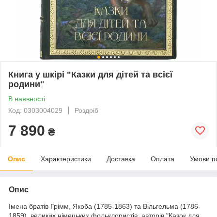
Книга у шкірі "Казки для дітей та всієї
родини"
В наявності
Код: 0303004029
Роздріб
7 890
₴
Опис
Характеристики
Доставка
Оплата
Умови п
Опис
Імена братів Грімм, Якоба (1785-1863) та Вільгельма (1786-
1859), великих німецьких фольклористів, авторів "Казок для