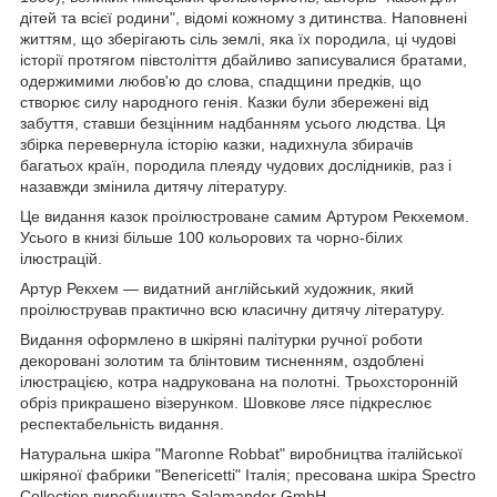
дітей та всієї родини", відомі кожному з дитинства. Наповнені
життям, що зберігають сіль землі, яка їх породила, ці чудові
історії протягом півстоліття дбайливо записувалися братами,
одержимими любов'ю до слова, спадщини предків, що
створює силу народного генія. Казки були збережені від
забуття, ставши безцінним надбанням усього людства. Ця
збірка перевернула історію казки, надихнула збирачів
багатьох країн, породила плеяду чудових дослідників, раз і
назавжди змінила дитячу літературу.⠀
Це видання казок проілюстроване самим Артуром Рекхемом.
Усього в книзі більше 100 кольорових та чорно-білих
ілюстрацій.
Артур Рекхем — видатний англійський художник, який
проілюстрував практично всю класичну дитячу літературу.⠀
Видання оформлено в шкіряні палітурки ручної роботи
декоровані золотим та блінтовим тисненням, оздоблені
ілюстрацією, котра надрукована на полотні. Трьохсторонній
обріз прикрашено візерунком. Шовкове лясе підкреслює
респектабельність видання.
Натуральна шкіра "Maronne Robbat" виробництва італійської
шкіряної фабрики "Benericetti" Італія; пресована шкіра Spectro
Collection виробництва Salamander GmbH