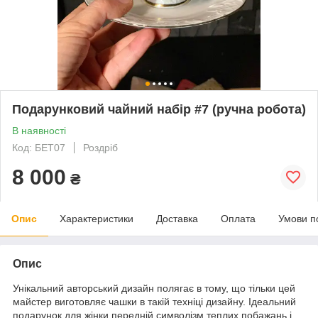
Подарунковий чайний набір #7 (ручна робота)
В наявності
Код: БЕТ07
Роздріб
8 000
₴
Опис
Характеристики
Доставка
Оплата
Умови п
Опис
Унікальний авторський дизайн полягає в тому, що тільки цей
майстер виготовляє чашки в такій техніці дизайну. Ідеальний
подарунок для жінки передній символізм теплих побажань і