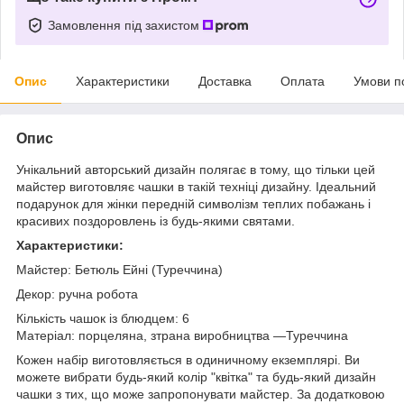
Замовлення під захистом
Опис
Характеристики
Доставка
Оплата
Умови п
Опис
Унікальний авторський дизайн полягає в тому, що тільки цей
майстер виготовляє чашки в такій техніці дизайну. Ідеальний
подарунок для жінки передній символізм теплих побажань і
красивих поздоровлень із будь-якими святами.
Характеристики:
Майстер: Бетюль Ейні (Туреччина)
Декор: ручна робота
Кількість чашок із блюдцем: 6
Матеріал: порцеляна, з
трана виробництва —Туреччина
Кожен набір виготовляється в одиничному екземплярі.
Ви
можете вибрати будь-який колір "квітка" та будь-який дизайн
чашки з тих, що може запропонувати майстер. За додатковою