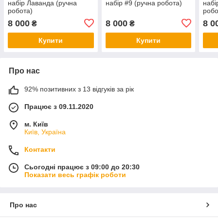
набір Лаванда (ручна
набір #9 (ручна робота)
набі
робота)
робо
8 000
8 000
8 0
₴
₴
Купити
Купити
Про нас
92% позитивних з 13 відгуків за рік
Працює з 09.11.2020
м. Київ
Київ, Україна
Контакти
Сьогодні працює з 09:00 до 20:30
Показати весь графік роботи
Про нас